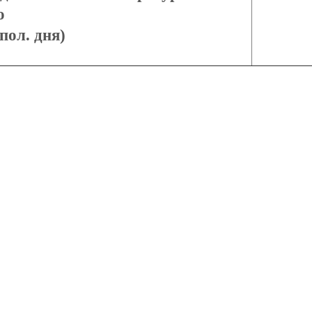
о
 пол. дня)