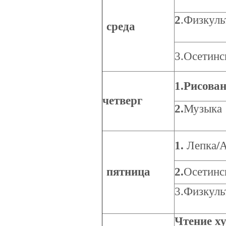
2
.Физкуль
среда
3.Осетинс
1.Рисова
четверг
2.
Музыка
1.
Лепка
/
А
пятница
2.
Осетинс
3.Физкуль
Чтение х