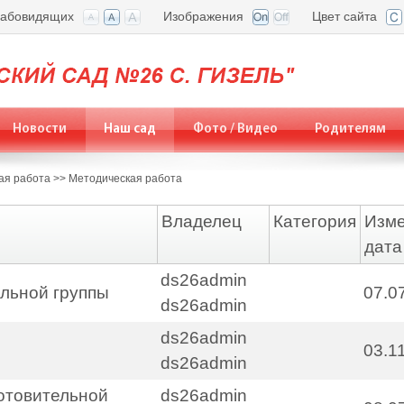
лабовидящих
Изображения
Цвет сайта
Новости
Наш сад
Фото / Видео
Родителям
ая работа
>>
Методическая работа
Владелец
Категория
Изм
дата
ds26admin
льной группы
07.0
ds26admin
ds26admin
03.1
ds26admin
отовительной
ds26admin