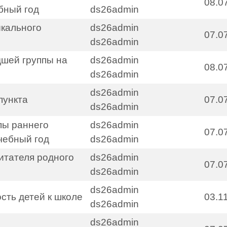
08.0
бный год
ds26admin
кального
ds26admin
07.0
ds26admin
шей группы на
ds26admin
08.0
ds26admin
ds26admin
пункта
07.0
ds26admin
пы раннего
ds26admin
07.0
чебный год
ds26admin
итателя родного
ds26admin
07.0
ds26admin
ds26admin
сть детей к школе
03.1
ds26admin
ds26admin