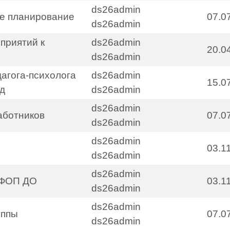
ds26admin
е планирование
07.0
ds26admin
приятий к
ds26admin
20.0
ds26admin
агога-психолога
ds26admin
15.0
од
ds26admin
ds26admin
аботников
07.0
ds26admin
ds26admin
03.1
ds26admin
ds26admin
о ФОП ДО
03.1
ds26admin
ds26admin
уппы
07.0
ds26admin