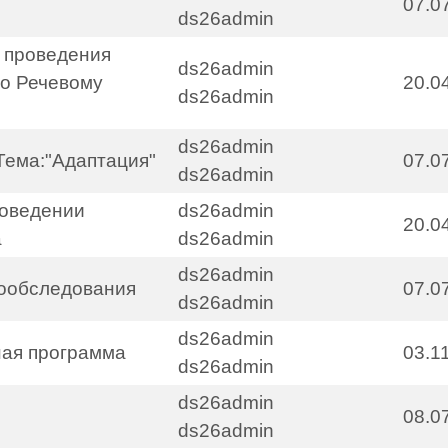
07.0
ds26admin
и проведения
ds26admin
по Речевому
20.0
ds26admin
ds26admin
Тема:"Адаптация"
07.0
ds26admin
роведении
ds26admin
20.0
а
ds26admin
ds26admin
мообследования
07.0
ds26admin
ds26admin
ная программа
03.1
ds26admin
ds26admin
08.0
ds26admin