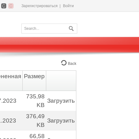
Зарегистрироваться
|
Войти
Back
ененная
Размер
735,98
7.2023
Загрузить
KB
376,49
1.2023
Загрузить
KB
66,58