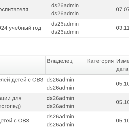
ds26admin
оспитателя
07.0
ds26admin
ds26admin
024 учебный год
03.1
ds26admin
Владелец
Категория
Изм
дата
елей детей с ОВЗ
ds26admin
05.1
ds26admin
ации для
ds26admin
05.1
логопед)
ds26admin
ds26admin
детей с ОВЗ
05.1
ds26admin