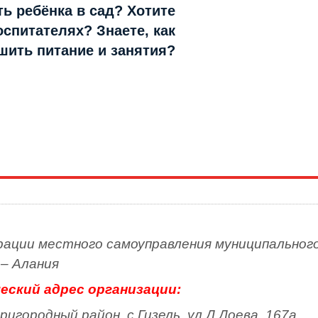
ть ребёнка в сад? Хотите
оспитателях? Знаете, как
шить питание и занятия?
ации местного самоуправления муниципального
– Алания
ский адрес организации:
городный район, с.Гизель, ул.Д.Доева, 167а