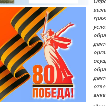
Опро
выяв
граж
усло
обра
деят
орга
осу
обра
деят
отве
анке