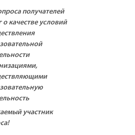
опроса получателей
г о качестве условий
ествления
зовательной
ельности
низациями,
ществляющими
зовательную
ельность
аемый участник
са!